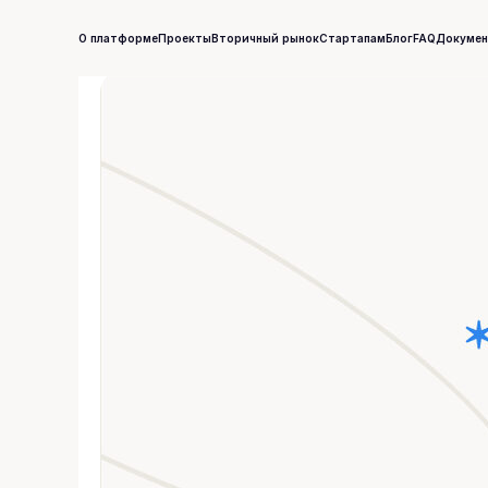
О платформе
Проекты
Вторичный рынок
Стартапам
Блог
FAQ
Докуме